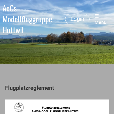
AeCs
Modellfluggruppe
Login
Menü
Huttwil
Flugplatzreglement