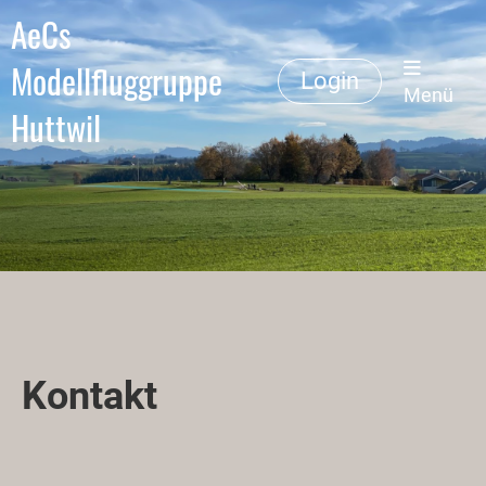
AeCs
Modellfluggruppe
Login
Menü
Huttwil
Kontakt