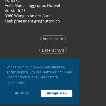
Kontakt:
AeCs Modellfluggruppe Huttwil
Vorstadt 23
3380 Wangen an der Aare
Mail: praesident@mghuttwil.ch
Impressum
Datenschutz
Wir verwendet Cookies und ähnliche
Technologien, um das Nutzererlebnis auf
unserer Webseite zu verbessern.
Mehr Infos
© AeCs Modellfluggruppe Huttwil
Aktualisiert: 31.07.2026 / JR / PL
Ablehnen
Akzeptieren