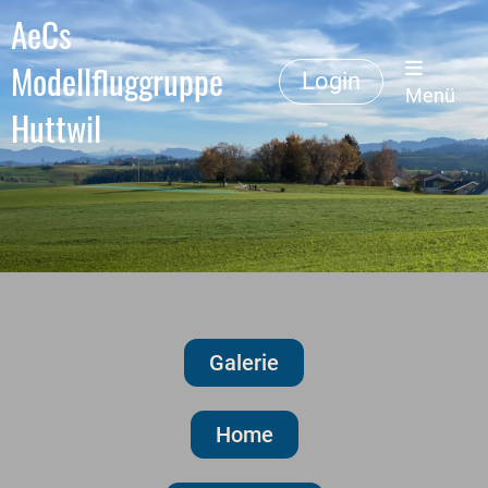
AeCs
Modellfluggruppe
Login
Menü
Huttwil
Galerie
Home