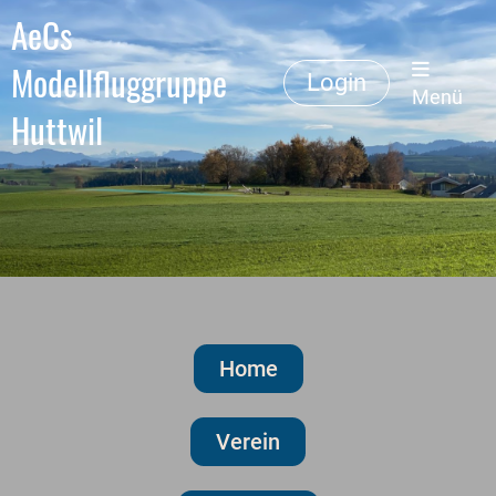
AeCs
Modellfluggruppe
Login
Menü
Huttwil
Home
Verein