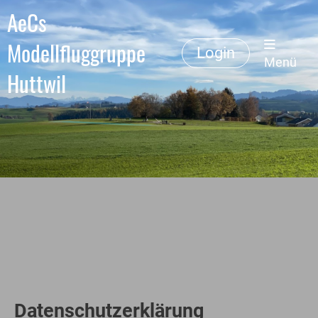
AeCs
Modellfluggruppe
Login
Menü
Huttwil
Datenschutzerklärung