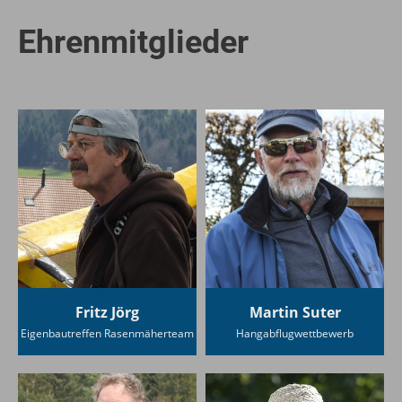
Ehrenmitglieder
Fritz Jörg
Martin Suter
Eigenbautreffen Rasenmäherteam
Hangabflugwettbewerb