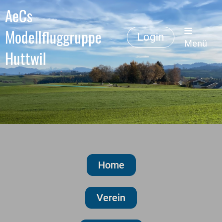
AeCs
Modellfluggruppe
Login
Menü
Huttwil
Home
Verein