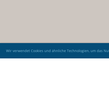
Wir verwendet Cookies und ähnliche Technologien, um das Nut
Kontakt:
AeCs Modellfluggruppe Huttwil
Vorstadt 23
3380 Wangen an der Aare
Mail: praesident@mghuttwil.ch