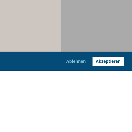
Ablehnen
Akzeptieren
© AeCs Modellfluggruppe Huttwil
Aktualisiert: 31.07.2026 / JR / PL